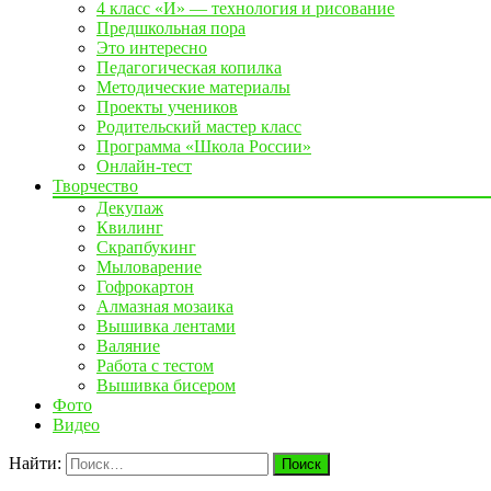
4 класс «И» — технология и рисование
Предшкольная пора
Это интересно
Педагогическая копилка
Методические материалы
Проекты учеников
Родительский мастер класс
Программа «Школа России»
Онлайн-тест
Творчество
Декупаж
Квилинг
Скрапбукинг
Мыловарение
Гофрокартон
Алмазная мозаика
Вышивка лентами
Валяние
Работа с тестом
Вышивка бисером
Фото
Видео
Найти: