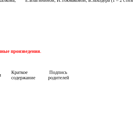
халкова, Е.Благининой, И.Токмаковой, Б.Заходера (1 – 2 стихо
нные произведения
.
Краткое
Подпись
и
содержание
родителей