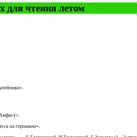
х для чтения летом
Затейники».
 Анфису».
есса на горошине».