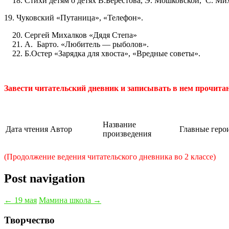
Стихи детям о детях В.Берестова, Э. Мошковской, С. Ми
19. Чуковский «Путаница», «Телефон».
Сергей Михалков «Дядя Степа»
А. Барто. «Любитель — рыболов».
Б.Остер «Зарядка для хвоста», «Вредные советы».
Завести читательский дневник и записывать в нем прочита
Название
Дата чтения
Автор
Главные геро
произведения
(Продолжение ведения читательского дневника во 2 классе)
Post navigation
←
19 мая
Мамина школа
→
Творчество