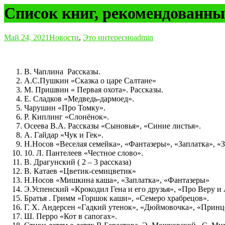
Список книг, рекомендованны
Май 24, 2021
Новости
,
Это интересно
admin
В. Чаплина Рассказы.
А.С.Пушкин «Сказка о царе Салтане»
М. Пришвин « Первая охота». Рассказы.
Е. Сладков «Медведь-дармоед».
Чарушин «Про Томку».
Р. Киплинг «Слонёнок».
Осеева В.А. Рассказы «Сыновья», «Синие листья».
А. Гайдар «Чук и Гек».
Н.Носов «Веселая семейка», «Фантазеры», «Заплатка», «
10. Л. Пантелеев «Честное слово».
В. Драгунский ( 2 – 3 рассказа)
В. Катаев «Цветик-семицветик»
Н.Носов «Мишкина каша», «Заплатка», «Фантазеры»
Э.Успенский «Крокодил Гена и его друзья», «Про Веру и
Братья . Гримм «Горшок каши», «Семеро храбрецов».
Г. Х. Андерсен «Гадкий утенок», «Дюймовочка», «Принц
Ш. Перро «Кот в сапогах».