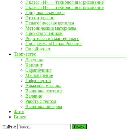
3 класс «И» — технология и рисование
4 класс «И» — технология и рисование
Предшкольная пора
Это интересно
Педагогическая копилка
Методические материалы
Проекты учеников
Родительский мастер класс
Программа «Школа России»
Онлайн-тест
Творчество
Декупаж
Квилинг
Скрапбукинг
Мыловарение
Гофрокартон
Алмазная мозаика
Вышивка лентами
Валяние
Работа с тестом
Вышивка бисером
Фото
Видео
Найти: