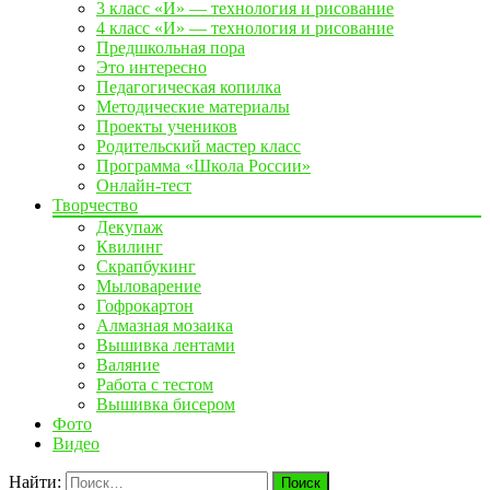
3 класс «И» — технология и рисование
4 класс «И» — технология и рисование
Предшкольная пора
Это интересно
Педагогическая копилка
Методические материалы
Проекты учеников
Родительский мастер класс
Программа «Школа России»
Онлайн-тест
Творчество
Декупаж
Квилинг
Скрапбукинг
Мыловарение
Гофрокартон
Алмазная мозаика
Вышивка лентами
Валяние
Работа с тестом
Вышивка бисером
Фото
Видео
Найти: