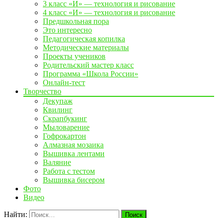
3 класс «И» — технология и рисование
4 класс «И» — технология и рисование
Предшкольная пора
Это интересно
Педагогическая копилка
Методические материалы
Проекты учеников
Родительский мастер класс
Программа «Школа России»
Онлайн-тест
Творчество
Декупаж
Квилинг
Скрапбукинг
Мыловарение
Гофрокартон
Алмазная мозаика
Вышивка лентами
Валяние
Работа с тестом
Вышивка бисером
Фото
Видео
Найти: